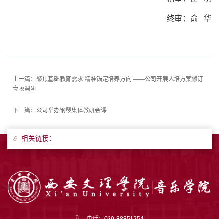
终审：俞 华
上一篇：
聚焦基础教育需求 精准锚定培养方向 ——公司开展人培方案修订
专项调研
下一篇：
公司举办钢琴集体教研会课
相关链接：
电话：029-88851254