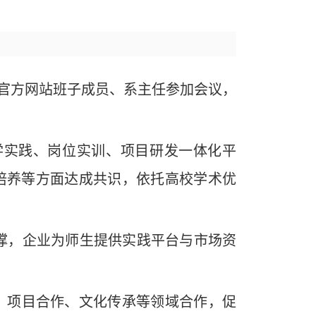
中国官方网站班子成员、系主任参加会议，
学实践、岗位实训、项目研发一体化平
培养等方面达成共识，依托高校学术优
撑，企业为师生提供实践平台与市场资
、项目合作、文化传承等领域合作，促