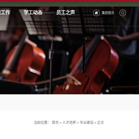
建工作
学工动态
员工之声
集团首页
当前位置：
首页
>
人才培养
>
专业建设
>
正文