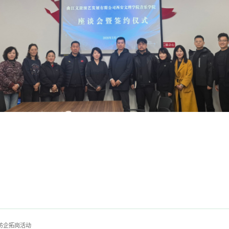
访企拓岗活动