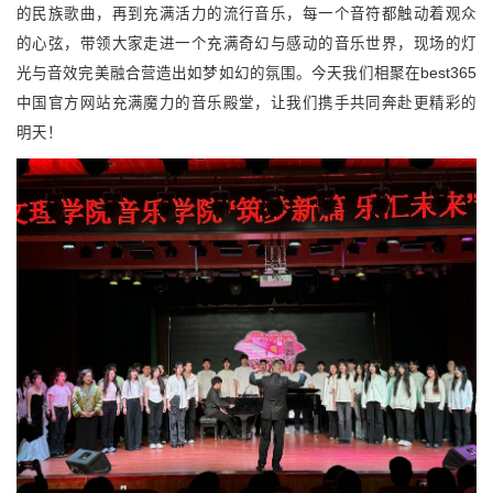
的民族歌曲，再到充满活力的流行音乐，每一个音符都触动着观众
的心弦，带领大家走进一个充满奇幻与感动的音乐世界，现场的灯
光与音效完美融合营造出如梦如幻的氛围。今天我们相聚在best365
中国官方网站充满魔力的音乐殿堂，让我们携手共同奔赴更精彩的
明天！