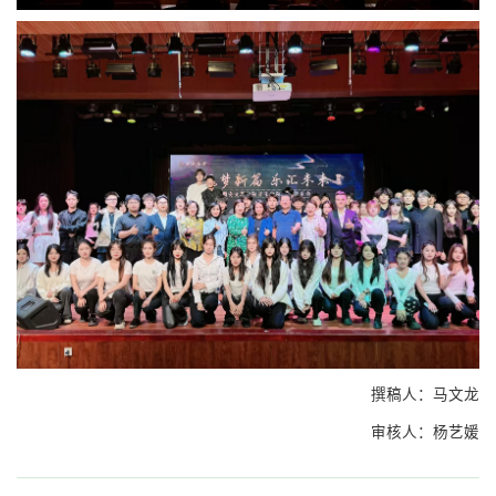
撰稿人：马文龙
审核人：杨艺媛