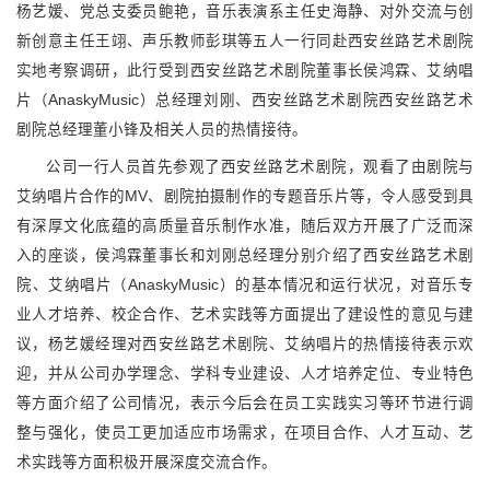
杨艺媛、党总支委员鲍艳，音乐表演系主任史海静、对外交流与创
新创意主任王翊、声乐教师彭琪等五人一行同赴西安丝路艺术剧院
实地考察调研，此行受到西安丝路艺术剧院董事长侯鸿霖、艾纳唱
片（AnaskyMusic）总经理刘刚、西安丝路艺术剧院西安丝路艺术
剧院总经理董小锋及相关人员的热情接待。
公司一行人员首先参观了西安丝路艺术剧院，观看了由剧院与
艾纳唱片合作的MV、剧院拍摄制作的专题音乐片等，令人感受到具
有深厚文化底蕴的高质量音乐制作水准，随后双方开展了广泛而深
入的座谈，侯鸿霖董事长和刘刚总经理分别介绍了西安丝路艺术剧
院、艾纳唱片（AnaskyMusic）的基本情况和运行状况，对音乐专
业人才培养、校企合作、艺术实践等方面提出了建设性的意见与建
议，杨艺媛经理对西安丝路艺术剧院、艾纳唱片的热情接待表示欢
迎，并从公司办学理念、学科专业建设、人才培养定位、专业特色
等方面介绍了公司情况，表示今后会在员工实践实习等环节进行调
整与强化，使员工更加适应市场需求，在项目合作、人才互动、艺
术实践等方面积极开展深度交流合作。