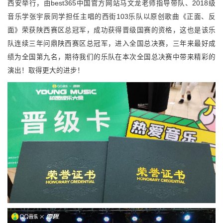
西安举行，由best365中国官方网站马文龙老师指导带队、2018级
音乐学张宇辰同学担任主唱的西街103乐队以原创歌曲《正面、反
面》荣获陕西赛区总冠军，成功获得晋级国赛的资格，这也是该乐
队连续三年问鼎陕西赛区总冠军，进入全国总决赛，三年来最好成
绩为全国第九名，期待我们的乐队在本次全国总决赛中带来精彩的
演出！取得更大的进步！