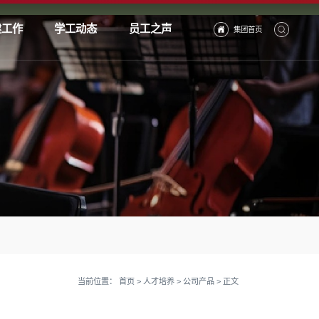
建工作
学工动态
员工之声
集团首页
当前位置：
首页
>
人才培养
>
公司产品
>
正文