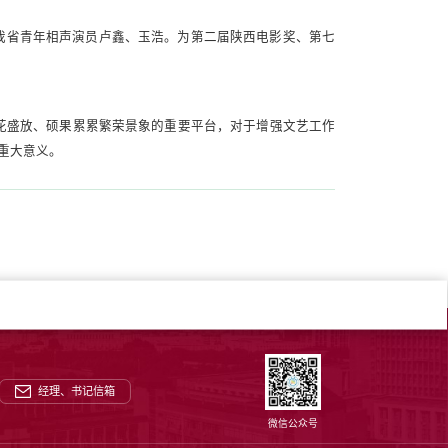
的我省青年相声演员卢鑫、玉浩。为第二届陕西电影奖、第七
百花盛放、硕果累累繁荣景象的重要平台，对于增强文艺工作
重大意义。
经理、书记信箱
微信公众号