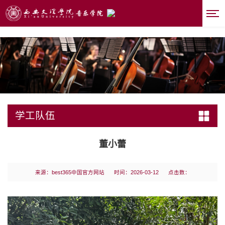
best365|中国有限公司-官方网站
学工队伍
董小蕾
来源：best365中国官方网站
时间：2026-03-12
点击数：