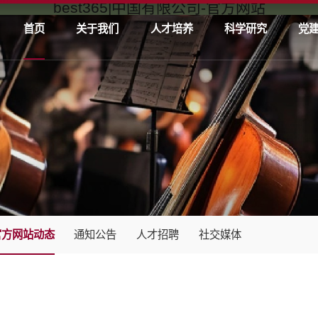
best365|中国有限公司-官方网站
首页
关于我们
人才培养
科学研究
党
国官方网站动态
通知公告
人才招聘
社交媒体