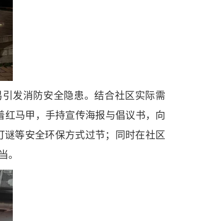
易引发消防安全隐患。结合社区实际需
身着红马甲，手持宣传海报与倡议书，向
灯谜等安全环保方式过节；同时在社区
当。