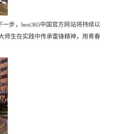
一步，best365中国官方网站将持续以
广大师生在实践中传承雷锋精神，用青春