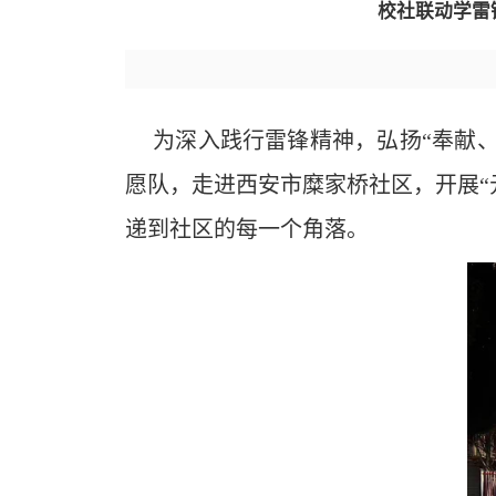
校社联动学雷
为深入践行雷锋精神，弘扬“奉献、
愿队，走进西安市糜家桥社区，开展“
递到社区的每一个角落。