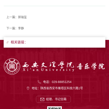
上一篇：
郭瑞玺
下一篇：
李静
相关链接：
电话：029-88851254
地址：陕西省西安市雁塔区科技六路1号
经理、书记信箱