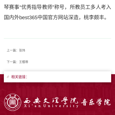
琴赛事“优秀指导教师”称号，所教员工多人考入
国内外best365中国官方网站深造，桃李颇丰。
上一篇：
张玮
下一篇：
王樱蒂
相关链接：