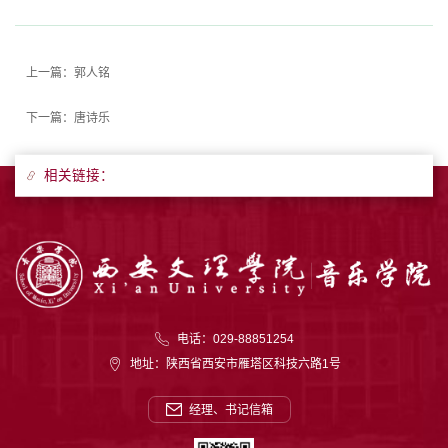
上一篇：
郭人铭
下一篇：
唐诗乐
相关链接：
电话：029-88851254
地址：陕西省西安市雁塔区科技六路1号
经理、书记信箱