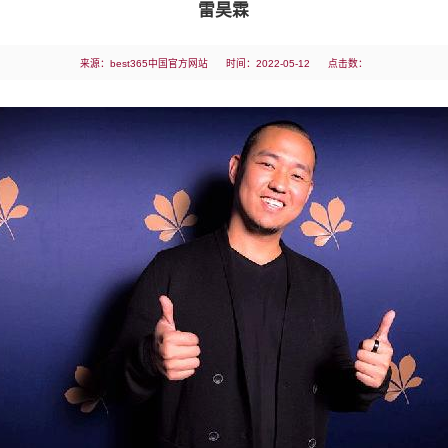
雷昊霖
来源：best365中国官方网站
时间：2022-05-12
点击数：