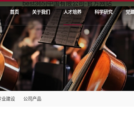
best365|中国有限公司-官方网站
首页
关于我们
人才培养
科学研究
党
专业建设
公司产品