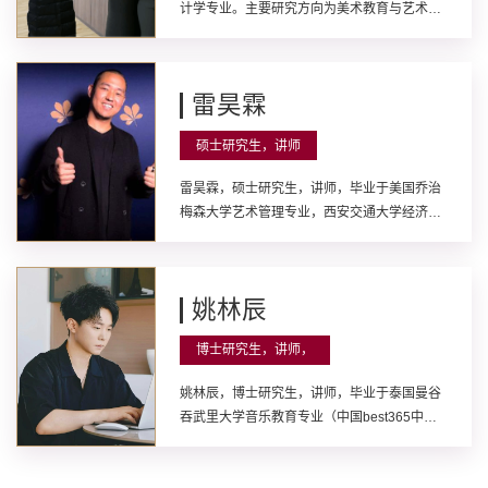
计学专业。主要研究方向为美术教育与艺术设
计。发表学术论文15篇；主持市厅级课题研
究、公司产品改革项目研究、横向课题研究多
项；指导员工参加老员工创新创业项目2项；
雷昊霖
多次获得先进教育工作者、优秀辅导员，优秀
共产党员等荣誉称号。
硕士研究生，讲师
雷昊霖，硕士研究生，讲师，毕业于美国乔治
梅森大学艺术管理专业，西安交通大学经济学
博士在读。陕西省音乐家协会会员、陕西省交
响乐协会会员。主要研究方向艺术管理。曾多
次参加各种艺术文化活动策划：参与中国外交
姚林辰
部、中国驻英国大使馆文化交流活动；第十一
届中国艺术节演交会项目策划；电影《三线好
博士研究生，讲师，
青年》海外推广宣传；话剧《白鹿原》市场策
划。获得校级教学成果奖项3项，个人优秀奖
姚林辰，博士研究生，讲师，毕业于泰国曼谷
励3项，参与省级优秀课程项目2项。
吞武里大学音乐教育专业（中国best365中国
官方网站国际交流联合培养计划），西安市高
层次引进人才，西安市音乐家协会会员，陕西