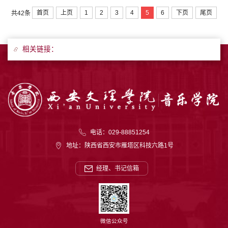
省教育科学研究院兼职教研员，2025年“国培
计划”陕西省中西部骨干音乐教师培训项目教
首页
上页
1
2
3
4
5
6
下页
尾页
共42条
师，第二届全国音乐教育实证研究活动特邀点
评专家，国家教材建设重点研究基地核心成
员。主要研究方向为音乐教育与声乐演唱与教
相关链接：
学。国内外发表学术论文多篇，曾入选“第六届
全国音乐心理学学术研讨会”；曾获多项国家、
省市级声乐比赛奖项；参与上海公司音乐教育
系高峰高原计划项目以及多项省级哲学社会科
学研究专题等项目。
电话：029-88851254
地址：陕西省西安市雁塔区科技六路1号
经理、书记信箱
微信公众号