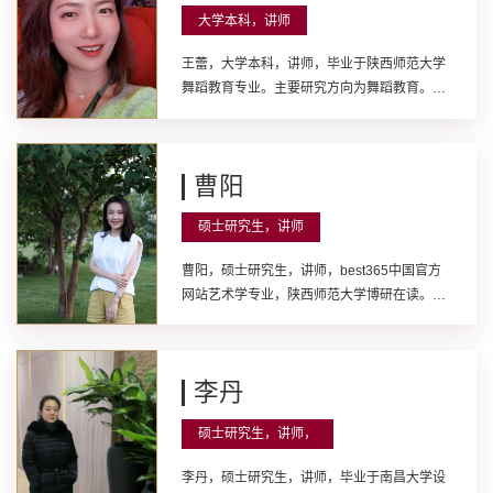
国培教育特聘专家、best365中国官方网站麒
大学本科，讲师
麟合唱团艺术总监、常任指挥。主要研究方向
为作曲及作曲理论、合唱指挥。曾先后获得全
王蕾，大学本科，讲师，毕业于陕西师范大学
国运动组委会、教育部、省教育厅、文化厅优
舞蹈教育专业。主要研究方向为舞蹈教育。发
秀指导教师称号。校级师德标兵、师德先进个
表学术论文发表学术论文6篇；主持校级教改
人、优秀教师、优秀共产党员、老员工实践指
项目1项；参与省级项目2项、市级项目2项。
导之星称号。陕西省级教学大赛三等奖，校级
指导员工获批国家级大创项目1项、省级大创
教学大赛一等奖。
曹阳
项目1项。原创舞蹈《蝶梦俑生》获陕西省第
七届老员工艺术展演艺术表演甲组二等奖和优
硕士研究生，讲师
秀指导教师奖。
曹阳，硕士研究生，讲师，best365中国官方
网站艺术学专业，陕西师范大学博研在读。陕
西省音乐家协会会员。主要研究方向为音乐教
育与音乐社会学。主要承担《音乐学科教学
论》《中学音乐教材研读》《音乐论文写作》
李丹
等课程教学，近三年发表学术论文6篇，参编
教材1部，主持或参与省部级科研课题2项，地
硕士研究生，讲师，
市厅级课题3项，作为主要参与人荣获校级教
学成果一等奖1项，一流课程1项，指导员工参
李丹，硕士研究生，讲师，毕业于南昌大学设
加学科竞赛多项。