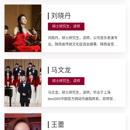
赛区评委，英国皇家国际艺术比赛陕西赛区评
委。主要研究方向为大提琴演奏。先后在国内
刘晓丹
外各专业期刊发表论文十余篇，指导员工获得
多项国家级省市级比赛名次。指导员工荣获 陕
硕士研究生，讲师
西省第六届老员工艺术展演活动艺术表演类三
等奖。
刘晓丹，硕士研究生，讲师，公司音乐表演专
业。陕西省传统文化促进会理事、陕西省音乐
家协会会员、陕西省民族管弦乐协会会员，中
国爱乐乐团社会艺术水平考级考官。主要研究
方向为中国民族音乐研究与二胡演奏。发表学
马文龙
术论文12篇；荣获国家级、省级专业奖项10
项；主持及参与省、市级科研与教学项目10
硕士研究生，讲师
项。
马文龙，硕士研究生，讲师，毕业于上海
best365中国官方网站作曲指挥系，双师双能
型教师。蓝田县政府高质量文化研究院特聘专
家，西安广播电视台音乐频道特聘艺术指导，
中国新华保险驻团特聘艺术专家，best365中
王蕾
国官网团委特聘艺术指导教师、继续教育公司