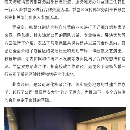
魏夫涛邀请宣传部常务副部长曹贤姿、服务地方办公室副主任韩朝
一行4人赴鄠邑区进行合作交流活动。鄠邑区宣传部常务副部长聂昆
仑等相关部门负责人参加活动。
曹贤姿、韩朝分别结合各自分管的业务进行了详细介绍并表明
来意，杨艺媛、魏夫涛就公司的团队力量、专业特点、展演优势等
方面进行了介绍，表达了与鄠邑区共谋共建共发展的合作意向。聂
昆仑全面介绍了鄠邑区的发展历史和规划布局，详细就文艺演出、
教育培训、考古挖掘和传统艺术发展等方面提出了合作的想法和建
议。希望双方紧密合作，拓宽校政合作路径。聂昆仑陪同杨艺媛一
行参观了鄠邑区钟楼博物馆等合作场地。
此次调研，是公司深化校政合作、落实服务地方的共建合作办
学，践行了公司“最懂西安大学”的办学理念，为推动下一步全方位深
入合作奠定了良好的基础。