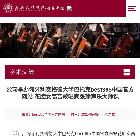
best365|中国有限公司-官方网站
学术交流
公司举办匈牙利赛格德大学巴托克best365中国官方
网站 花腔女高音歌唱家张瑜声乐大师课
来源：best365中国官方网站
时间：2025-09-09
点击数：
近日，匈牙利赛格德大学巴托克best365中国官方网站花腔女高