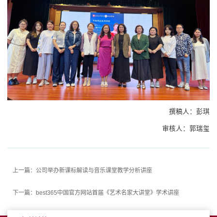
撰稿人：彭琪
审核人：郭瑞玺
上一篇：
公司举办新课标解读与音乐课堂教学分析讲座
下一篇：
best365中国官方网站首届《艺术名家大讲堂》学术讲座