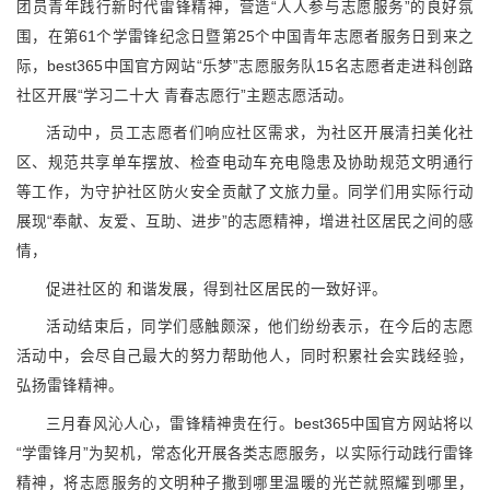
团员青年践行新时代雷锋精神，营造“人人参与志愿服务”的良好氛
围，在第61个学雷锋纪念日暨第25个中国青年志愿者服务日到来之
际，best365中国官方网站“乐梦”志愿服务队15名志愿者走进科创路
社区开展“学习二十大 青春志愿行”主题志愿活动。
活动中，员工志愿者们响应社区需求，为社区开展清扫美化社
区、规范共享单车摆放、检查电动车充电隐患及协助规范文明通行
等工作，为守护社区防火安全贡献了文旅力量。同学们用实际行动
展现“奉献、友爱、互助、进步”的志愿精神，增进社区居民之间的感
情，
促进社区的 和谐发展，得到社区居民的一致好评。
活动结束后，同学们感触颇深，他们纷纷表示，在今后的志愿
活动中，会尽自己最大的努力帮助他人，同时积累社会实践经验，
弘扬雷锋精神。
三月春风沁人心，雷锋精神贵在行。best365中国官方网站将以
“学雷锋月”为契机，常态化开展各类志愿服务，以实际行动践行雷锋
精神，将志愿服务的文明种子撒到哪里温暖的光芒就照耀到哪里，