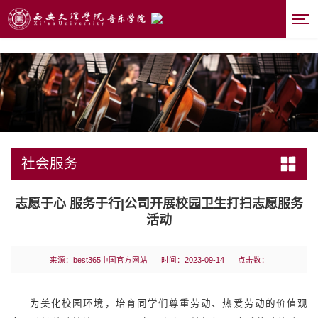
best365|中国有限公司-官方网站
社会服务
志愿于心 服务于行|公司开展校园卫生打扫志愿服务
活动
来源：best365中国官方网站
时间：2023-09-14
点击数：
为美化校园环境，培育同学们尊重劳动、热爱劳动的价值观