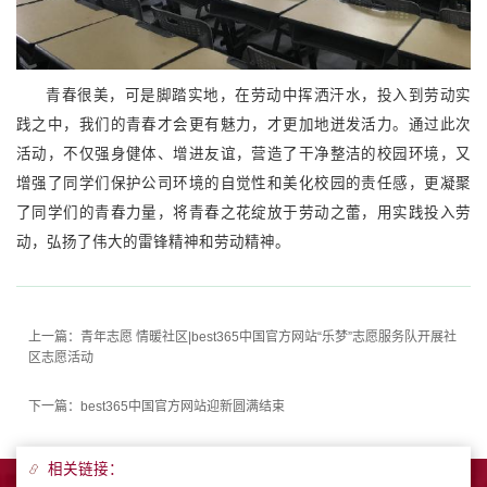
青春很美，可是脚踏实地，在劳动中挥洒汗水，投入到劳动实
践之中，我们的青春才会更有魅力，才更加地迸发活力。通过此次
活动，不仅强身健体、增进友谊，营造了干净整洁的校园环境，又
增强了同学们保护公司环境的自觉性和美化校园的责任感，更凝聚
了同学们的青春力量，将青春之花绽放于劳动之蕾，用实践投入劳
动，弘扬了伟大的雷锋精神和劳动精神。
上一篇：
青年志愿 情暖社区|best365中国官方网站“乐梦”志愿服务队开展社
区志愿活动
下一篇：
best365中国官方网站迎新圆满结束
相关链接：