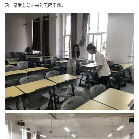
涵，感受劳动带来的无限乐趣。