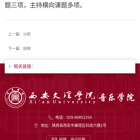
题三项，主持横向课题多项。
上一篇：
沙莉
下一篇：
田明
相关链接：
电话：029-88851254
地址：陕西省西安市雁塔区科技六路1号
经理、书记信箱