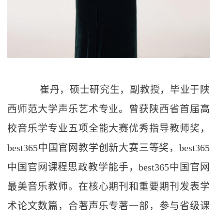
崔丹，硕士研究生，副教授，毕业于陕
西师范大学声乐艺术专业。曾获陕西省首届高
校音乐学专业五项全能大赛优秀指导教师奖，
best365中国官网教学创新大赛三等奖，best365
中国官网课程思政教学能手，best365中国官网
最美音乐教师。在核心期刊和重要期刊发表学
术论文数篇，合著声乐专著一部，参与省级课