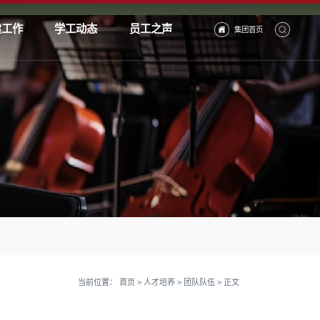
建工作
学工动态
员工之声
集团首页
当前位置：
首页
>
人才培养
>
团队队伍
>
正文