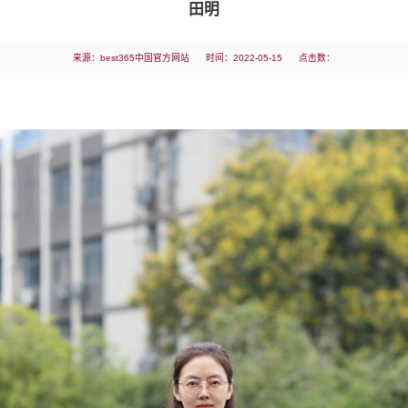
田明
来源：best365中国官方网站
时间：2022-05-15
点击数：