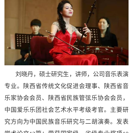
刘晓丹，硕士研究生，讲师，公司音乐表演
专业。陕西省传统文化促进会理事、陕西省音
乐家协会会员、陕西省民族管弦乐协会会员，
中国爱乐乐团社会艺术水平考级考官。主要研
究方向为中国民族音乐研究与二胡演奏。发表