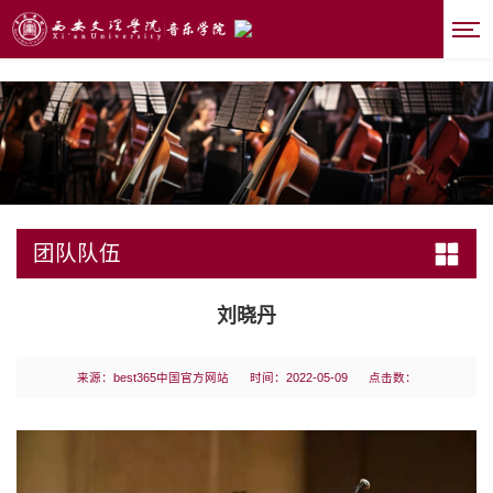
best365|中国有限公司-官方网站
团队队伍
刘晓丹
来源：best365中国官方网站
时间：2022-05-09
点击数：