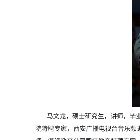
马文龙，硕士研究生，讲师
，毕业
院特聘专家，西安广播电视台音乐
频