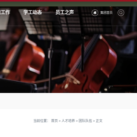
建工作
学工动态
员工之声
集团首页
当前位置：
首页
>
人才培养
>
团队队伍
>
正文