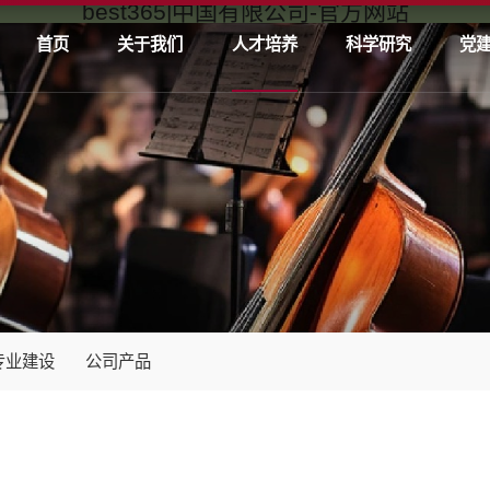
best365|中国有限公司-官方网站
首页
关于我们
人才培养
科学研究
党
专业建设
公司产品